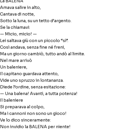
La BALENA
Amava salire in alto,
Cantava di notte,
Sotto la luna, su un tetto d’argento.
Se la chiamavi:
— Micio, micio! —
Lei saltava giù con un piccolo “sì”.
Così andava, senza fine né freni,
Ma un giorno cambiò, tutto andò al limite.
Nel mare arrivò
Un baleniere,
Massimo
Il capitano guardava attento,
● online
−
Specialista in traduzioni professionali
Vide uno spruzzo in lontananza.
alefcom1@gmail.com
Diede l’ordine, senza esitazione:
MASSIMO
— Una balena! Avanti, a tutta potenza!
Buongiorno!
Benvenuto nel servizio di traduzione
Il baleniere
professionale!
Si preparava al colpo,
16:52
MASSIMO
Ma i cannoni non sono un gioco!
Sono Massimo. Come posso aiutarla?
Ve lo dico sinceramente:
16:52
MASSIMO
Non invidio la BALENA per niente!