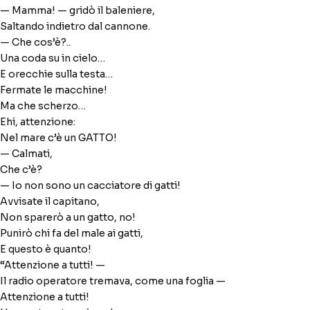
Selezioni la coppia linguistica per iniziare:
— Mamma! — gridò il baleniere,
16:52
Saltando indietro dal cannone.
Italiano → Inglese
Inglese → Italiano
Italiano → Russo
— Che cos’è?..
Russo → Italiano
Tedesco → Italiano
Una coda su in cielo…
Francese → Italiano
Altra coppia linguistica
E orecchie sulla testa…
Fermate le macchine!
Ma che scherzo…
Ehi, attenzione:
Nel mare c’è un GATTO!
— Calmati,
Che c’è?
— Io non sono un cacciatore di gatti!
Avvisate il capitano,
Non sparerò a un gatto, no!
Punirò chi fa del male ai gatti,
E questo è quanto!
“Attenzione a tutti! —
Il radio operatore tremava, come una foglia —
Attenzione a tutti!