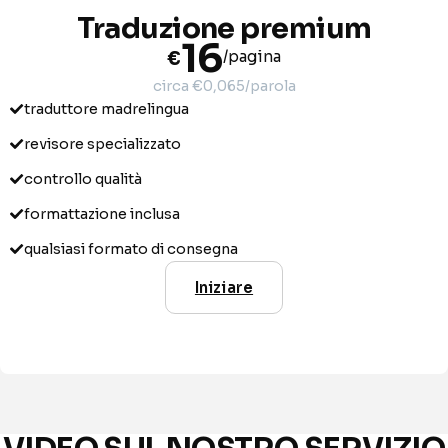
Traduzione premium
16
€
/pagina
circa €0,065/parola
traduttore madrelingua
revisore specializzato
controllo qualità
formattazione inclusa
qualsiasi formato di consegna
Iniziare