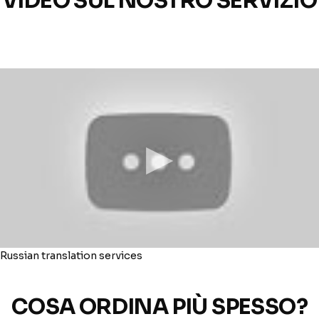
VIDEO SUL NOSTRO SERVIZIO
Russian translation services
Massimo
● online
−
Specialista in traduzioni professionali
alefcom1@gmail.com
COSA ORDINA PIÙ SPESSO?
MASSIMO
Buongiorno!
Benvenuto nel servizio di traduzione