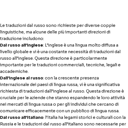
professionale!
15:09
MASSIMO
Sono Massimo. Come posso aiutarla?
15:09
Le traduzioni dal russo sono richieste per diverse coppie
MASSIMO
linguistiche, ma alcune delle più importanti direzioni di
Selezioni la coppia linguistica per iniziare:
traduzione includono:
15:09
Dal russo all’inglese
: L’inglese è una lingua molto diffusa a
Italiano → Inglese
Inglese → Italiano
Italiano → Russo
livello globale e vi è una costante necessità di traduzioni dal
Russo → Italiano
Tedesco → Italiano
russo all’inglese. Questa direzione è particolarmente
Francese → Italiano
Altra coppia linguistica
importante per le traduzioni commerciali, tecniche, legali e
accademiche.
Dall’inglese al russo
: con la crescente presenza
internazionale dei paesi di lingua russa, vi è una significativa
richiesta di traduzioni dall’inglese al russo. Questa direzione è
cruciale per le aziende che stanno espandendo le loro attività
nei mercati di lingua russa o per gli individui che cercano di
comunicare efficacemente con un pubblico di lingua russa.
Dal russo all’italiano
: l’Italia ha legami storici e culturali con la
Russia e le traduzioni dal russo all’italiano sono necessarie per