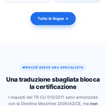
Massimo
● online
−
Specialista in traduzioni professionali
alefcom1@gmail.com
MASSIMO
Tutte le lingue →
Buongiorno!
Benvenuto nel servizio di traduzione
professionale!
01:54
MASSIMO
Sono Massimo. Come posso aiutarla?
01:55
MASSIMO
Selezioni la coppia linguistica per iniziare:
01:55
Italiano → Inglese
Inglese → Italiano
Italiano → Russo
Russo → Italiano
Tedesco → Italiano
PERCHÉ SERVE UNO SPECIALISTA
Francese → Italiano
Altra coppia linguistica
Una traduzione sbagliata blocca
la certificazione
I requisiti del TR CU 010/2011 sono armonizzati
con la Direttiva Macchine 2006/42/CE, ma
non