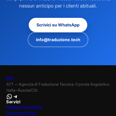
nessun anticipo per i clienti abituali.
Scrivici su WhatsApp
info@traduzione.tech
ATT
ATT — Agenzia di Traduzione Tecnica. Il ponte linguistico
Italia–Russia/CSI.
WhatsApp
Telegram
Servizi
Traduzioni tecniche
Documenti russi