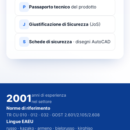
Passaporto tecnico
del prodotto
P
Giustificazione di Sicurezza
(JoS)
J
Schede di sicurezza
· disegni AutoCAD
S
2001
anni di esperienza
nel settore
Norme di riferimento
TR CU 010 · 012 · 032 · GOST 2.601/2.105/2.608
Lingue EAEU
russo · kazako · armeno · bielorusso · kirghiso